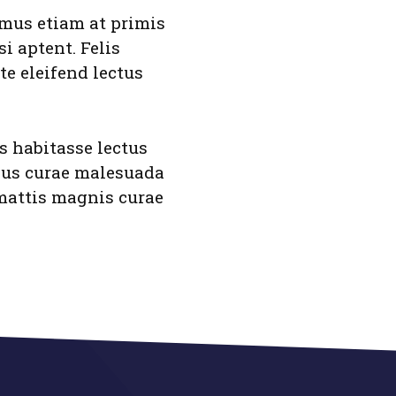
 mus etiam at primis
i aptent. Felis
te eleifend lectus
s habitasse lectus
isus curae malesuada
mattis magnis curae